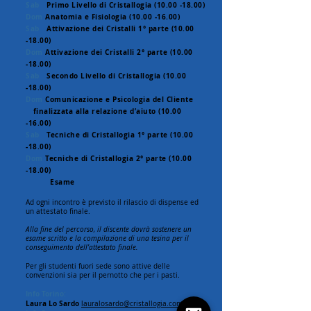
Sab
Primo Livello di Cristallogia
(10.00 -18.00)
Dom
Anatomia e Fisiologia
(10.00 -16.00)
Sab
Attivazione dei Cristalli 1° parte
(10.00
-18.00)
Dom
Attivazione dei Cristalli 2° parte
(10.00
-18.00)
Sab
Secondo Livello di Cristallogia
(10.00
-18.00)
Dom
Comunicazione e Psicologia del Cliente
finalizzata alla relazione d’aiuto
(10.00
-16.00)
Sab
Tecniche di Cristallogia 1° parte
(10.00
-18.00)
Dom
Tecniche di Cristallogia 2° parte
(10.00
-18.00)
Esame
Ad ogni incontro è previsto il rilascio di dispense ed
un attestato finale.
Alla fine del percorso, il discente dovrà sostenere un
esame scritto e la compilazione di una tesina per il
conseguimento dell’attestato finale.
Per gli studenti fuori sede sono attive delle
convenzioni sia per il pernotto che per i pasti.
Info Torino:
Laura Lo Sardo
lauralosardo@cristallogia.com