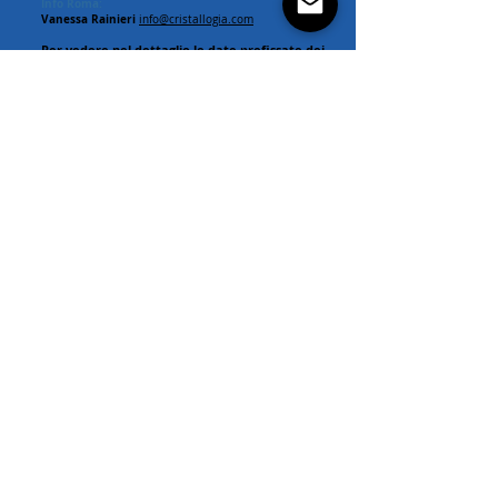
Info Roma:
Vanessa Rainieri
info@cristallogia.com
Per vedere nel dettaglio le date prefissate dei
prossimi corsi vai nella pagina del calendario
dell'Accademia di Cristallogia:
CALENDIARIO ROMA >>
CALENDIARIO TORINO >>
Associazione
STRANGEDAYS